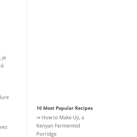
 je
té
 dure
10 Most Popular Recipes
↣
How to Make Uji, a
Kenyan Fermented
uvez
Porridge