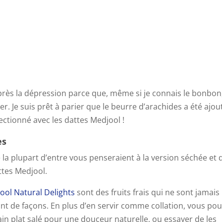
rès la dépression parce que, même si je connais le bonbon,
er. Je suis prêt à parier que le beurre d’arachides a été ajou
rfectionné avec les dattes Medjool !
es
 que la plupart d’entre vous penseraient à la version séchée et
attes Medjool.
jool
Natural Delights
sont des fruits frais qui ne sont jamais
ant de façons. En plus d’en servir comme collation, vous po
in plat salé pour une douceur naturelle, ou essayer de les