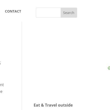
CONTACT
s
ent
ue
Eat & Travel outside