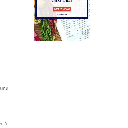
 une
.
er à