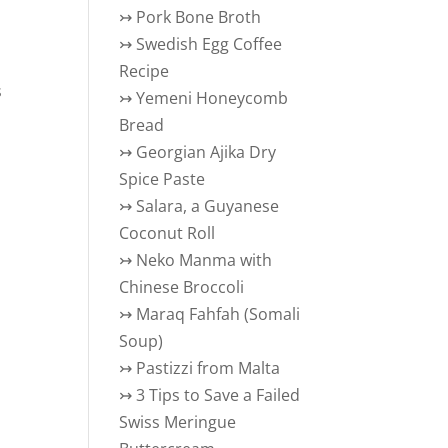
↣
Pork Bone Broth
↣
Swedish Egg Coffee
Recipe
s
↣
Yemeni Honeycomb
Bread
↣
Georgian Ajika Dry
Spice Paste
↣
Salara, a Guyanese
Coconut Roll
↣
Neko Manma with
Chinese Broccoli
↣
Maraq Fahfah (Somali
Soup)
↣
Pastizzi from Malta
↣
3 Tips to Save a Failed
Swiss Meringue